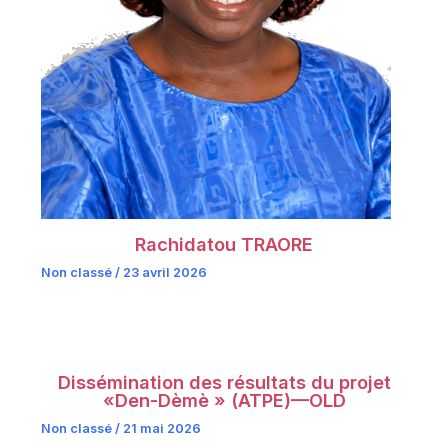
Rachidatou TRAORE
Non classé
/
23 avril 2026
Dissémination des résultats du projet
«Den-Dèmè » (ATPE)—OLD
Non classé
/
21 mai 2026